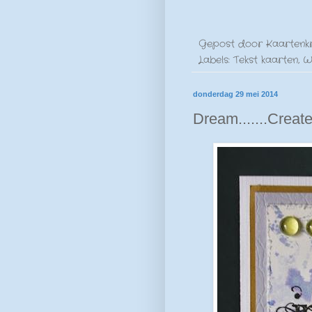
Gepost door
Kaartenk
Labels:
Tekst kaarten
,
W
donderdag 29 mei 2014
Dream.......Creat