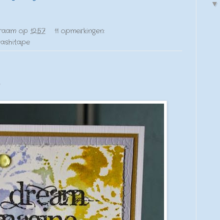
raam
op
12:57
11 opmerkingen:
ashitape
e