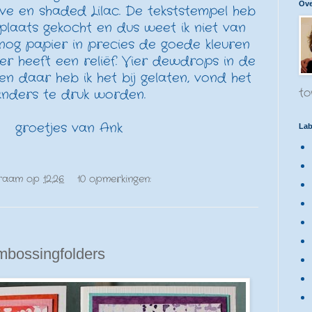
Ove
live en shaded Lilac. De tekststempel heb
plaats gekocht en dus weet ik niet van
d nog papier in precies de goede kleuren
pier heeft een reliëf. Vier dewdrops in de
en daar heb ik het bij gelaten, vond het
to
nders te druk worden.
groetjes van Ank
Lab
raam
op
12:26
10 opmerkingen:
mbossingfolders