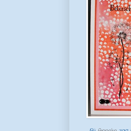
Bij
Anneke
zag i