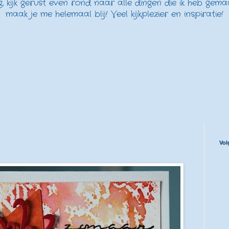
, kijk gerust even rond naar alle dingen die ik heb gema
maak je me helemaal blij! Veel kijkplezier en inspiratie!
Vol