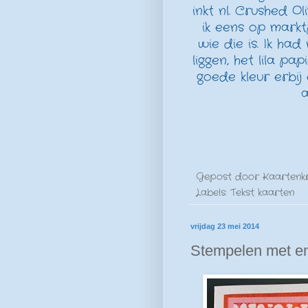
inkt nl. Crushed O
ik eens op markt
wie die is. Ik ha
liggen, het lila pa
goede kleur erbij 
a
Gepost door
Kaartenk
Labels:
Tekst kaarten
vrijdag 23 mei 2014
Stempelen met e