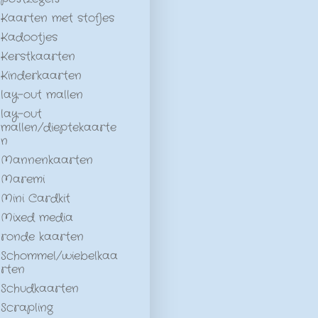
Kaarten met stofjes
Kadootjes
Kerstkaarten
Kinderkaarten
lay-out mallen
lay-out
mallen/dieptekaarte
n
Mannenkaarten
Maremi
Mini Cardkit
Mixed media
ronde kaarten
Schommel/wiebelkaa
rten
Schudkaarten
Scrapling