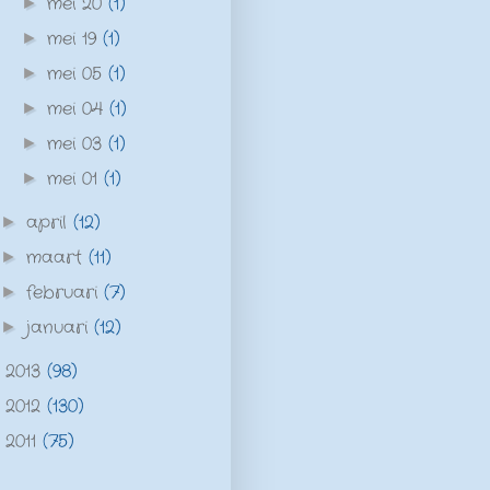
mei 20
(1)
►
mei 19
(1)
►
mei 05
(1)
►
mei 04
(1)
►
mei 03
(1)
►
mei 01
(1)
►
april
(12)
►
maart
(11)
►
februari
(7)
►
januari
(12)
►
2013
(98)
►
2012
(130)
►
2011
(75)
►