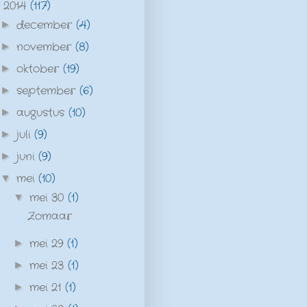
2014
(117)
▼
december
(4)
►
november
(8)
►
oktober
(19)
►
september
(6)
►
augustus
(10)
►
juli
(9)
►
juni
(9)
►
mei
(10)
▼
mei 30
(1)
▼
Zomaar
mei 29
(1)
►
mei 23
(1)
►
mei 21
(1)
►