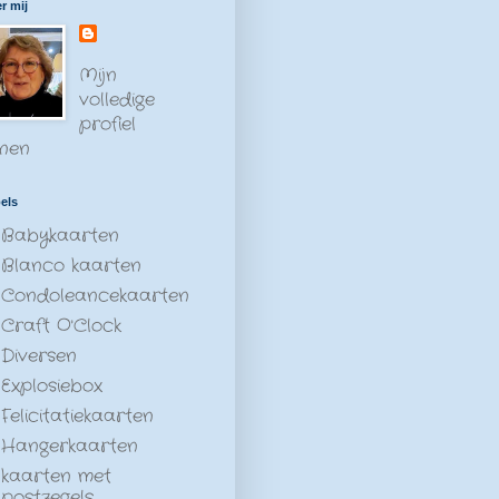
r mij
Mijn
volledige
profiel
nen
els
Babykaarten
Blanco kaarten
Condoleancekaarten
Craft O'Clock
Diversen
Explosiebox
Felicitatiekaarten
Hangerkaarten
kaarten met
postzegels