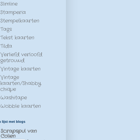
Slimline
Stamperia
Stempelkaarten
Tags
Tekst kaarten
Tilda
Verliefd verloofd
getrouwd
Vintage kaarten
Vintage
kaarten/Shabby
chique
Washitape
Wobble kaarten
n lijst met blogs
Scrapspul van
Colien